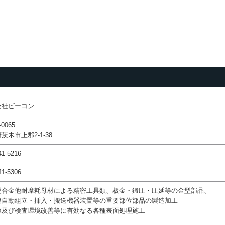
安全、快適で環境にもやさしく、お客様に喜んでいただくために、
に品質を意識した“モノづくり”へのこだわりと責任を持ち、日々の業務に取
会社ビーコン
-0065
茨木市上郡2-1-38
41-5216
41-5306
硬合金他耐摩耗母材による精密工具類、板金・鍛圧・圧延等の金型部品、
自動組立・挿入・搬送機器装置等の重要部位部品の製造加工
摩及び検査環境改善等に有効なる各種表面処理施工